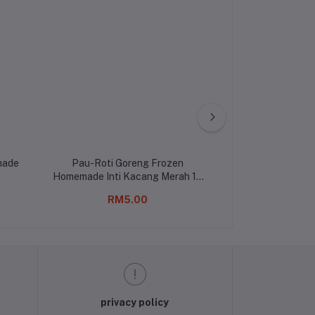
made
Pau-Roti Goreng Frozen
Pisang Tan
Homemade Inti Kacang Merah 10
Biji
RM5.00
RM6