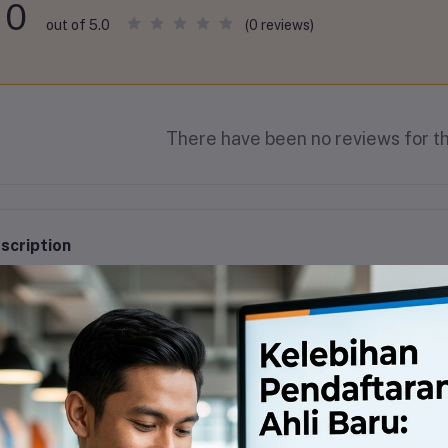
0
(0 reviews)
out of 5.0
There have been no reviews for th
scription
TI CANAI BUMIPUTRA MIDA ECER - Karya Tangan Terbaik d
buat dengan penuh kasih sayang dari rumah kami, setiap ke
mbut yang pasti membuat anda kembali lagi dan lagi, insyaA
tiap pek mengandungi 5 keping roti canai yang lazat dan 