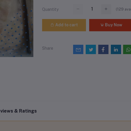
(
129
avai
Quantity
Add to cart
Buy Now
Share
views & Ratings