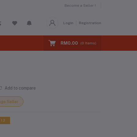
Become a Seller !
Login
Registration
RM0.00
(
0
Items)
Add to compare
ge Seller
 1.2