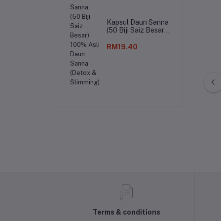
Kapsul Daun Sanna
(50 Biji Saiz Besar)
100% Asli Daun
Sanna (Detox &
RM19.40
Slimming)
rumstick Chocolate
Kambing Perap 9-Frozen
assic 110ml
RM3.00
RM19.50