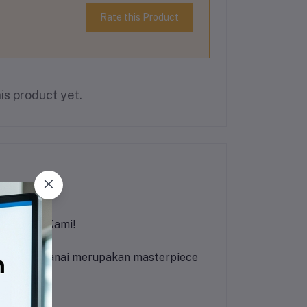
Rate this Product
is product yet.
ari Hati Kami!
ping roti canai merupakan masterpiece
llah!
memuaskan.