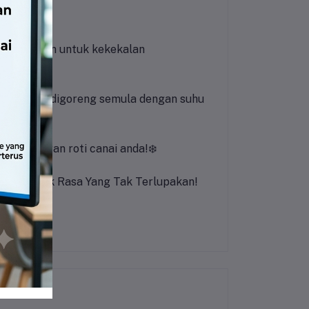
ima pesanan untuk kekekalan
r, kemudian digoreng semula dengan suhu
n kesegaran roti canai anda!
❄️
rbaik untuk Rasa Yang Tak Terlupakan!