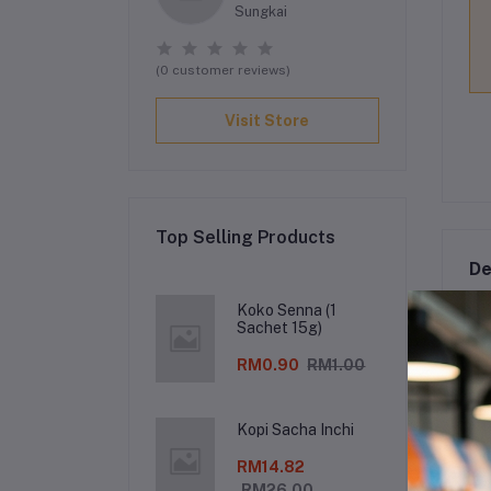
Sungkai
(0 customer reviews)
Visit Store
Top Selling Products
De
Koko Senna (1
Sachet 15g)
RO
RM0.90
RM1.00
Di
Kopi Sacha Inchi
le
RM14.82
Se
RM26.00