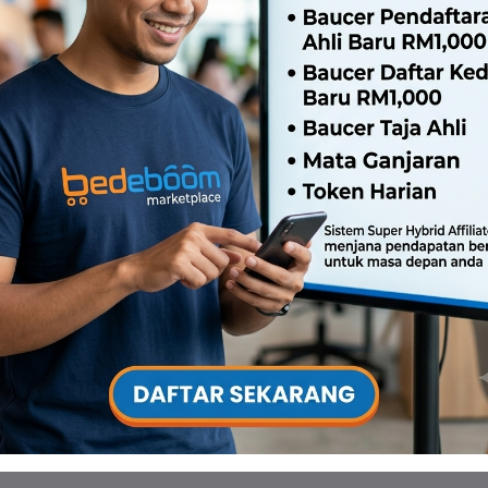
ATATAN PENTING
la simpan roti dalam peti sejuk beku segera selepas mener
segaran!
☺️✅
Roti petak kami boleh dibuka lipatan dan diisi dengan telu
nas sederhana. Pengalaman rasanya pasti memikat!
ngan lupa, kami juga menyediakan pek ais untuk mengekalka
ralihlah kepada Roti Canai Bumiputra Mida Ecer- Pilihan Te
lated products