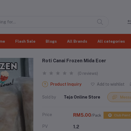
me
Flash Sale
Blogs
All Brands
All categories
Roti Canai Frozen Mida Ecer
(0 reviews)
Product Inquiry
Add to wishlist
Sold by
Teja Online Store
Messa
Price
RM5.00
/Pack
Club Point:
PV
1.2