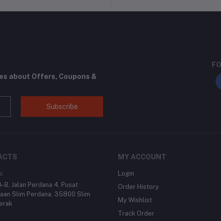
Support Policy
FO
tes about Offers, Coupons &
Subscribe
ACTS
MY ACCOUNT
s
Login
-B, Jalan Perdana 4, Pusat
Order History
aan Slim Perdana, 35800 Slim
My Wishlist
Perak
Track Order