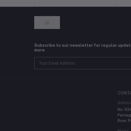
Terms & conditions
Subscribe to our newsletter for regular upda
more
CONT
Addres
No: 93A
Perniag
River, 
Phone