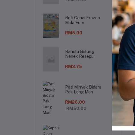
C
Roti Canai Frozen
Si
Mida Ecer
ke
RM5.00
➡️
pa
Bahulu Gulung
Nenek Resepi
Tradisonal
Ja
RM3.75
Be
Pati Minyak Bidara
Pak Long Man
RM26.00
RM50.00
Re