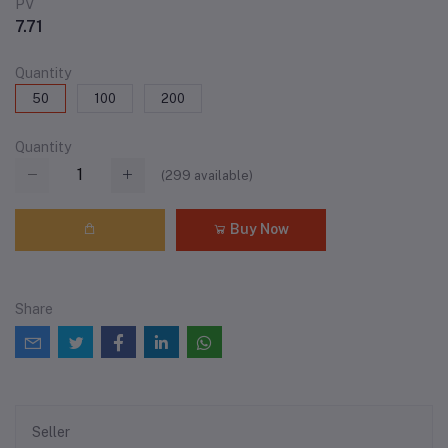
PV
7.71
Quantity
50
100
200
Quantity
(
299
available)
Buy Now
Share
Seller