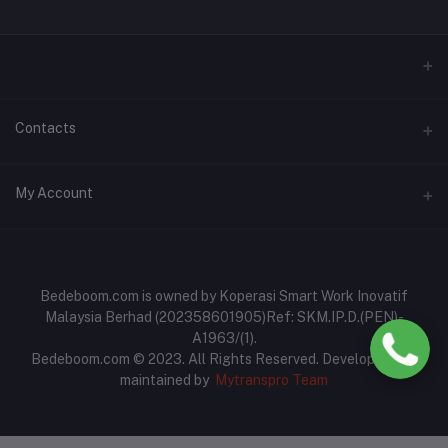
Contacts
Address
My Account
No: 93A-B, Jalan Perdana 4, Pusat Perniagaan Slim Perdana,
35800 Slim River, Perak
Login
Phone
Order History
Bedeboom.com is owned by Koperasi Smart Work Inovatif
017-6977467
Malaysia Berhad (202358601905)Ref: SKM.IP.D.(PEN)-
My Wishlist
A1963/(1).
Email
Bedeboom.com © 2023. All Rights Reserved. Developed and
Track Order
bedeboom.com@gmail.com
maintained by
Mytranspro Team