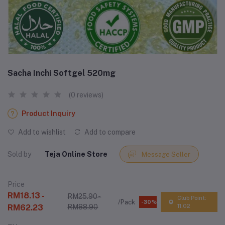
Sacha Inchi Softgel 520mg
(0 reviews)
Product Inquiry
Add to wishlist
Add to compare
Sold by
Teja Online Store
Message Seller
Price
RM18.13 -
RM25.90 -
Club Point:
/Pack
-30%
RM62.23
RM88.90
11.02