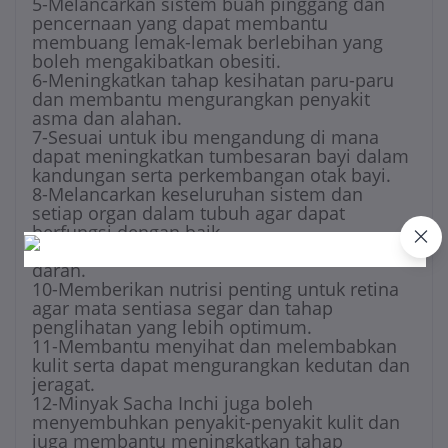
5-Melancarkan sistem buah pinggang dan
pencernaan yang dapat membantu
membuang lemak-lemak berlebihan yang
boleh mengakibatkan obesiti.
6-Meningkatkan tahap kesihatan paru-paru
dan membantu mengurangkan penyakit
asma dan alahan.
7-Sesuai untuk ibu mengandung di mana
dapat meningkatkan tumbesaran bayi dalam
kandungan serta perkembangan otak bayi.
8-Melancarkan keseluruhan sistem dan
setiap organ dalam tubuh agar dapat
berfungsi dengan baik.
9-Menurunkan tahap kandungan gula dalam
darah.
10-Memberikan nutrisi penting untuk retina
agar mata sentiasa segar dan tahap
penglihatan yang lebih optimum.
11-Membantu menyihat dan melembabkan
kulit serta dapat mengurangkan kedutan dan
jeragat.
12-Minyak Sacha Inchi juga boleh
menyembuhkan penyakit-penyakit kulit dan
juga membantu meningkatkan tahap