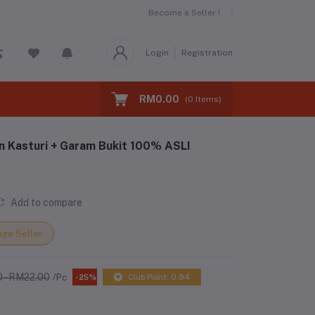
Become a Seller !
Login
Registration
RM0.00
(
0
Items)
n Kasturi + Garam Bukit 100% ASLI
Add to compare
ge Seller
 - RM22.00
/Pc
-25%
Club Point: 0.94