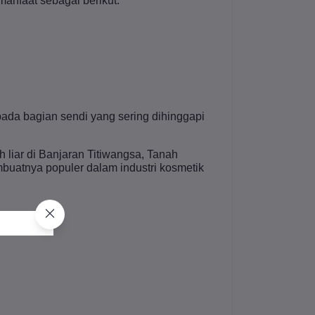
anfaat sebagai berikut:
pada bagian sendi yang sering dihinggapi
iar di Banjaran Titiwangsa, Tanah
buatnya populer dalam industri kosmetik