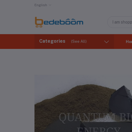
English
Categories
(See All)
Ho