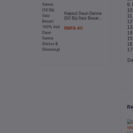
9.
10
Kapsul Daun Sanna
11
(50 Biji Saiz Besar)
12
100% Asli Daun
13
Sanna (Detox &
RM19.40
Slimming)
14
15
16
17
Sa
Re