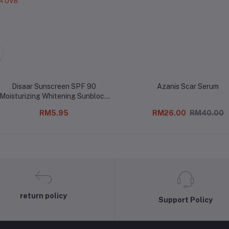
Disaar Sunscreen SPF 90
Azanis Scar Serum
Moisturizing Whitening Sunblock
Cream Pelindung UVA UVB
RM5.95
RM26.00
RM40.00
return policy
Support Policy