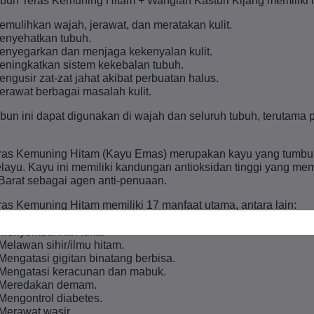
bun Teras Kemuning Hitam + Wangian Kasturi Kijang memiliki m
emulihkan wajah, jerawat, dan meratakan kulit.
enyehatkan tubuh.
enyegarkan dan menjaga kekenyalan kulit.
eningkatkan sistem kekebalan tubuh.
engusir zat-zat jahat akibat perbuatan halus.
erawat berbagai masalah kulit.
bun ini dapat digunakan di wajah dan seluruh tubuh, terutama 
.
ras Kemuning Hitam (Kayu Emas) merupakan kayu yang tumbuh l
layu. Kayu ini memiliki kandungan antioksidan tinggi yang mem
 Barat sebagai agen anti-penuaan.
ras Kemuning Hitam memiliki 17 manfaat utama, antara lain:
 Menenangkan dan mencerahkan hati.
 Menyembuhkan luka.
 Melawan sihir/ilmu hitam.
 Mengatasi gigitan binatang berbisa.
 Mengatasi keracunan dan mabuk.
 Meredakan demam.
 Mengontrol diabetes.
 Merawat wasir.