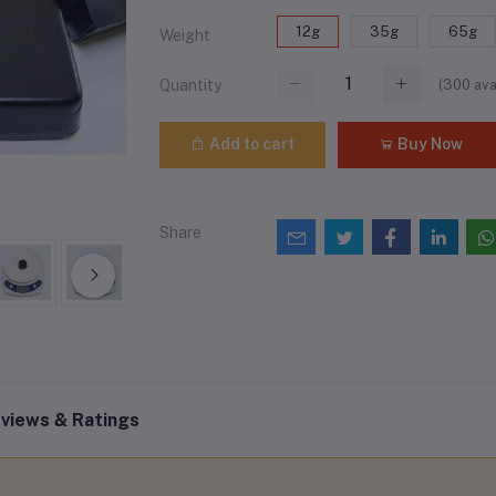
12g
35g
65g
Weight
(
300
ava
Quantity
Add to cart
Buy Now
Share
views & Ratings