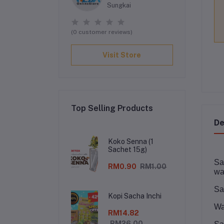
Sungkai
(0 customer reviews)
Visit Store
Top Selling Products
De
Koko Senna (1
Sachet 15g)
Sa
RM0.90
RM1.00
wa
Sa
Kopi Sacha Inchi
Wa
RM14.82
RM26.00