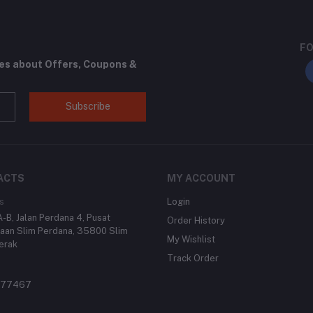
FO
tes about Offers, Coupons &
Subscribe
ACTS
MY ACCOUNT
s
Login
-B, Jalan Perdana 4, Pusat
Order History
aan Slim Perdana, 35800 Slim
My Wishlist
Perak
Track Order
977467