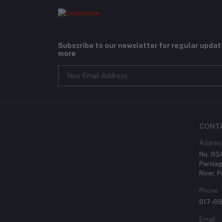
Subscribe to our newsletter for regular upda
more
CONT
Addres
No: 93A
Perniag
River, 
Phone
017-6
Email