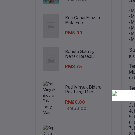
Sa
•M
•M
Roti Canai Frozen
•M
Mida Ecer
•M
RM5.00
•M
•M
Sa
Bahulu Gulung
jin
Nenek Resepi
Tradisonal
Te
RM3.75
Me
di
Pati Minyak Bidara
Te
Pak Long Man
1.
2.
RM26.00
3.
RM50.00
4.
5.
6.
7.
8.