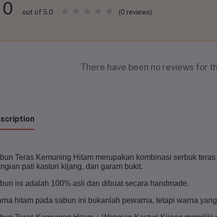
0
(0 reviews)
out of 5.0
There have been no reviews for th
scription
bun Teras Kemuning Hitam merupakan kombinasi serbuk teras k
ngian pati kasturi kijang, dan garam bukit.
bun ini adalah 100% asli dan dibuat secara handmade.
rna hitam pada sabun ini bukanlah pewarna, tetapi warna yang 