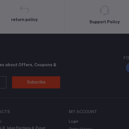
return policy
Support Policy
FO
tes about Offers, Coupons &
Subscribe
ACTS
MY ACCOUNT
s
Login
-B, Jalan Perdana 4, Pusat