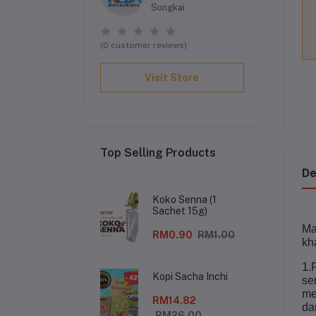
Sungkai
(0 customer reviews)
Visit Store
Top Selling Products
De
Koko Senna (1
Sachet 15g)
Ma
RM0.90
RM1.00
kh
1.
Kopi Sacha Inchi
se
me
RM14.82
da
RM26.00