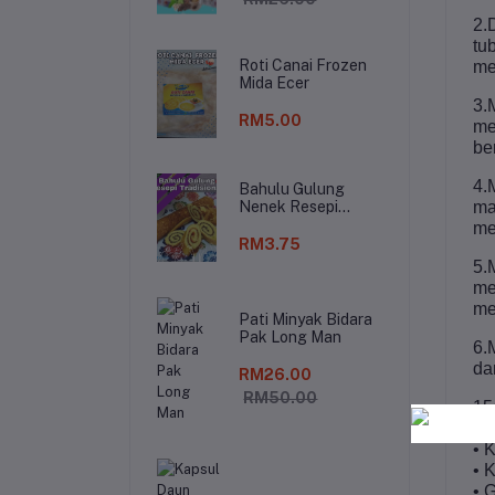
2.
tu
Roti Canai Frozen
me
Mida Ecer
3.
RM5.00
me
be
4.
Bahulu Gulung
Nenek Resepi
ma
Tradisonal
me
RM3.75
5.
me
me
Pati Minyak Bidara
Pak Long Man
6.
da
RM26.00
RM50.00
15
• 
• 
• 
• 