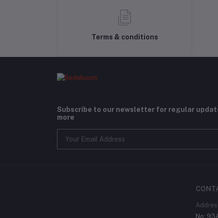
Terms & conditions
Subscribe to our newsletter for regular upda
more
CONT
Addres
No: 93A