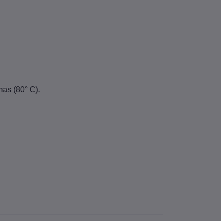
as (80° C).