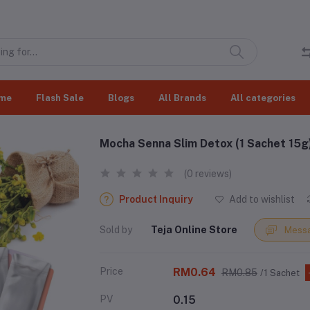
me
Flash Sale
Blogs
All Brands
All categories
Mocha Senna Slim Detox (1 Sachet 15g
(0 reviews)
Product Inquiry
Add to wishlist
Sold by
Teja Online Store
Messa
Price
RM0.64
RM0.85
/1 Sachet
PV
0.15