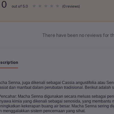
0
(0 reviews)
out of 5.0
There have been no reviews for th
scription
cha Senna, juga dikenali sebagai Cassia angustifolia atau S
asiat dan manfaat dalam perubatan tradisional. Berikut adalah
Pencahar: Macha Senna digunakan secara meluas sebagai pen
nyawa kimia yang dikenali sebagai senosida, yang membantu
ningkatkan kekerapan buang air besar. Macha Senna sering d
n menggalakkan sistem pencernaan yang sihat.