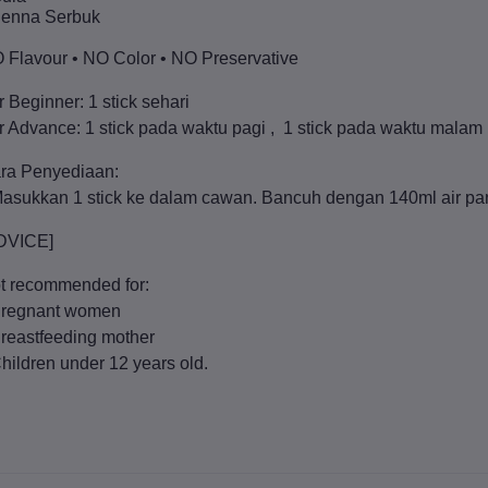
Senna Serbuk
 Flavour • NO Color • NO Preservative
r Beginner: 1 stick sehari
r Advance: 1 stick pada waktu pagi , 1 stick pada waktu malam
ra Penyediaan:
Masukkan 1 stick ke dalam cawan. Bancuh dengan 140ml air pan
DVICE]
t recommended for:
Pregnant women
Breastfeeding mother
Children under 12 years old.