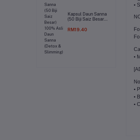
• 
Kapsul Daun Sanna
NO
(50 Biji Saiz Besar)
100% Asli Daun
Fo
Sanna (Detox &
RM19.40
Slimming)
Fo
Ca
• 
[A
No
• 
• 
• 