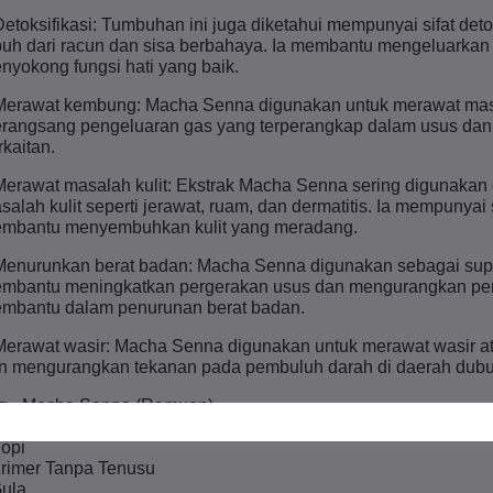
Detoksifikasi: Tumbuhan ini juga diketahui mempunyai sifat d
buh dari racun dan sisa berbahaya. Ia membantu mengeluarkan 
nyokong fungsi hati yang baik.
Merawat kembung: Macha Senna digunakan untuk merawat mas
rangsang pengeluaran gas yang terperangkap dalam usus dan
rkaitan.
Merawat masalah kulit: Ekstrak Macha Senna sering digunakan
salah kulit seperti jerawat, ruam, dan dermatitis. Ia mempunyai 
mbantu menyembuhkan kulit yang meradang.
Menurunkan berat badan: Macha Senna digunakan sebagai sup
mbantu meningkatkan pergerakan usus dan mengurangkan peny
mbantu dalam penurunan berat badan.
Merawat wasir: Macha Senna digunakan untuk merawat wasir at
n mengurangkan tekanan pada pembuluh darah di daerah dubur
g - Mocha Senna (Ramuan)
Koko
Kopi
Krimer Tanpa Tenusu
Gula