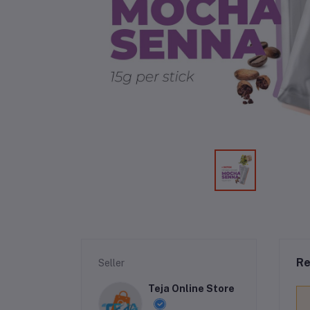
Re
Seller
Teja Online Store