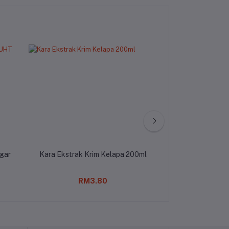
gar
Kara Ekstrak Krim Kelapa 200ml
Sahara Vinegar
RM3.80
RM11