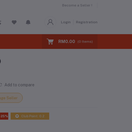
Become a Seller !
Login
Registration
RM0.00
(
0
Items)
)
Add to compare
ge Seller
-25%
Club Point: 0.2