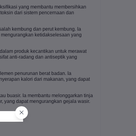
etoksifikasi yang membantu membersihkan
toksin dari sistem pencernaan dan
alah kembung dan perut kembung. Ia
 mengurangkan ketidakselesaan yang
 dalam produk kecantikan untuk merawat
sifat anti-radang dan antiseptik yang
lemen penurunan berat badan. Ia
erapan kalori dari makanan, yang dapat
au buasir. Ia membantu melonggarkan tinja
, yang dapat mengurangkan gejala wasir.