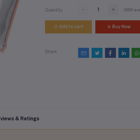
(
990
ava
Quantity
Add to cart
Buy Now
Share
views & Ratings