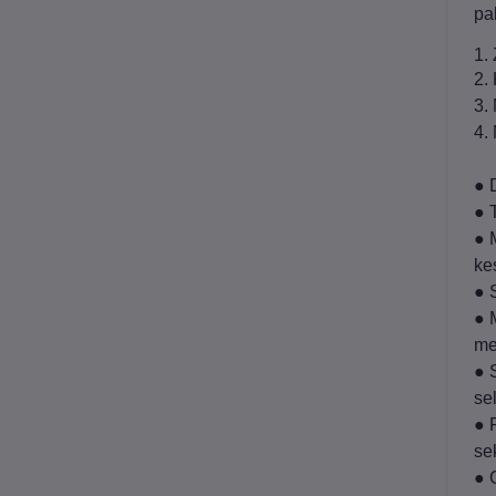
pa
1.
2. 
3.
4.
● 
● 
● 
ke
● 
● 
me
● 
se
● 
sek
● 