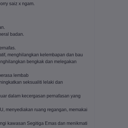
worry saiz x ngam.
an.
eral badan.
ernafas.
egatif, menghilangkan kelembapan dan bau
menghilangkan bengkak dan melegakan
berasa lembab
ngkatkan seksualiti lelaki dan
eluar dalam kecergasan pernafasan yang
uk U, menyediakan ruang regangan, memakai
ndungi kawasan Segitiga Emas dan menikmati