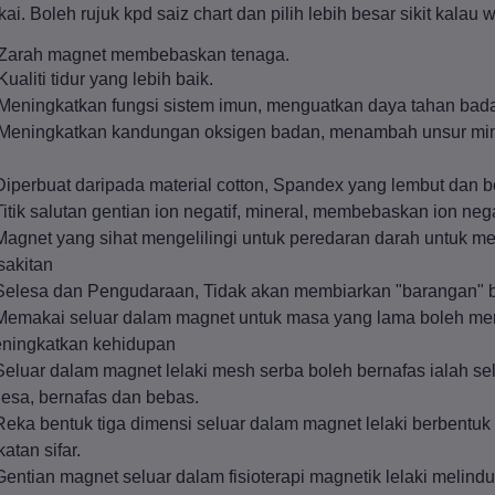
kai. Boleh rujuk kpd saiz chart dan pilih lebih besar sikit kalau 
 Zarah magnet membebaskan tenaga.
Kualiti tidur yang lebih baik.
 Meningkatkan fungsi sistem imun, menguatkan daya tahan bad
 Meningkatkan kandungan oksigen badan, menambah unsur min
Diperbuat daripada material cotton, Spandex yang lembut dan b
Titik salutan gentian ion negatif, mineral, membebaskan ion n
Magnet yang sihat mengelilingi untuk peredaran darah untuk 
sakitan
Selesa dan Pengudaraan, Tidak akan membiarkan "barangan" 
Memakai seluar dalam magnet untuk masa yang lama boleh meni
ningkatkan kehidupan
Seluar dalam magnet lelaki mesh serba boleh bernafas ialah s
lesa, bernafas dan bebas.
Reka bentuk tiga dimensi seluar dalam magnet lelaki berbent
atan sifar.
Gentian magnet seluar dalam fisioterapi magnetik lelaki meli