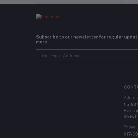
Subscribe to our newsletter for regular upda
more
CONT
Addres
No: 93A
Perniag
River, 
Phone
017-6