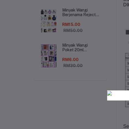
DI
Minyak Wangi
Berjenama Reject
100ml
RM15.00
RM50.00
Minyak Wangi
Poket 20ml
Branded Reject
RM6.00
RM30.00
Se