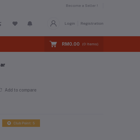
Become a Seller !
Login
Registration
RM0.00
(
0
Items)
ar
Add to compare
Club Point: 5