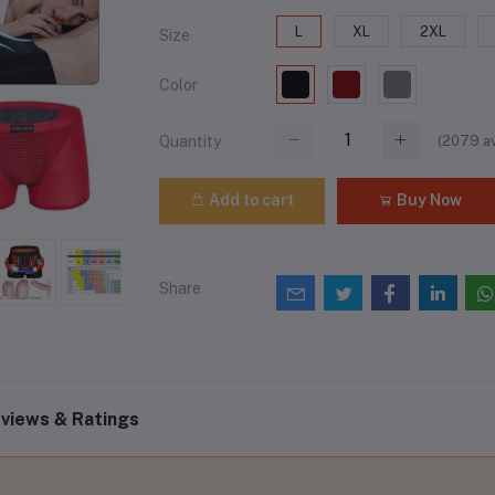
L
XL
2XL
Size
Color
(
2079
av
Quantity
Add to cart
Buy Now
Share
views & Ratings