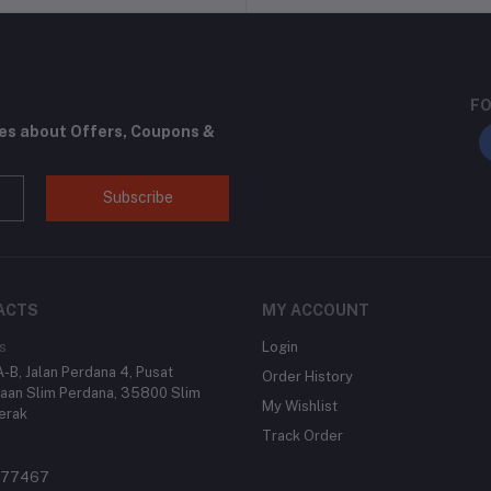
FO
tes about Offers, Coupons &
Subscribe
ACTS
MY ACCOUNT
s
Login
-B, Jalan Perdana 4, Pusat
Order History
aan Slim Perdana, 35800 Slim
My Wishlist
Perak
Track Order
977467