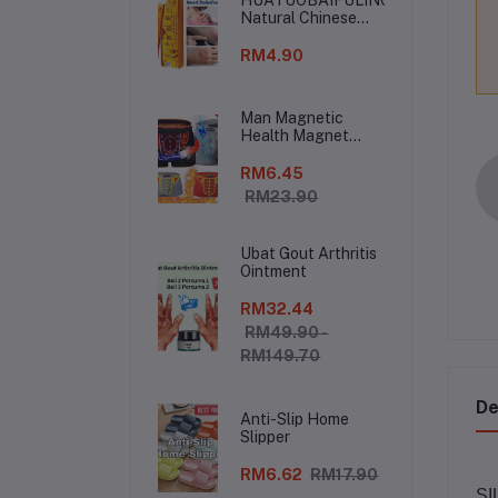
Natural Chinese
Herbal Medicine
Cream Eczema
RM4.90
Psoriasis
Antibacterial
Antifungal
Man Magnetic
Health Magnet
Underwear
RM6.45
RM23.90
Ubat Gout Arthritis
Ointment
RM32.44
RM49.90 -
RM149.70
De
Anti-Slip Home
Slipper
RM6.62
RM17.90
SI