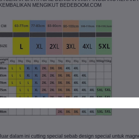
KEMBALIKAN MENGIKUT BEDEBOOM.COM
luar dalam ini cutting special sebab design special untuk magne