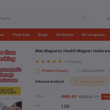
me
Flash Sale
Blogs
All Brands
All categories
Man Magnetic Health Magnet Underwe
(1 reviews)
Product Inquiry
Add to wishlist
Inhouse product
Message Seller
Price
RM6.45
RM23.90
/Pc
-73%
PV
1.55