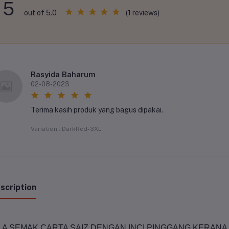
5
(1 reviews)
out of 5.0
Rasyida Baharum
02-08-2023
Terima kasih produk yang bagus dipakai.
Variation : DarkRed-3XL
scription
LA SEMAK CARTA SAIZ DENGAN INCI PINGGANG KERANA