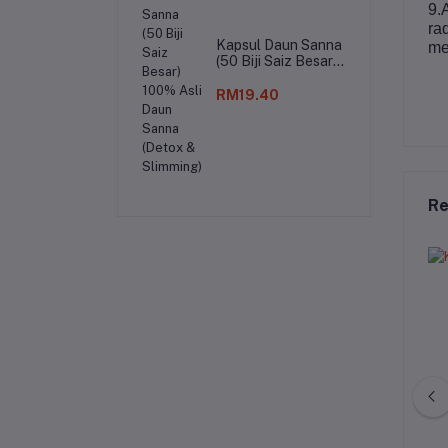
9.
ra
Kapsul Daun Sanna
me
(50 Biji Saiz Besar)
100% Asli Daun
Sanna (Detox &
RM19.40
Slimming)
Re