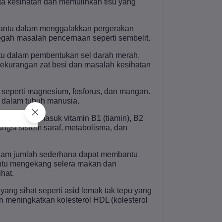
aga kesihatan dan memulihkan tisu yang
bantu dalam menggalakkan pergerakan
gah masalah pencernaan seperti sembelit.
ntu dalam pembentukan sel darah merah.
kurangan zat besi dan masalah kesihatan
seperti magnesium, fosforus, dan mangan.
a dalam tubuh manusia.
g baik, termasuk vitamin B1 (tiamin), B2
fungsi sistem saraf, metabolisma, dan
lam jumlah sederhana dapat membantu
antu mengekang selera makan dan
hat.
ng sihat seperti asid lemak tak tepu yang
n meningkatkan kolesterol HDL (kolesterol