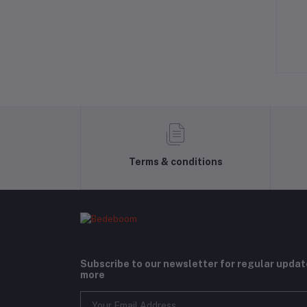
art Coco A+
Koko Minda Plus
RM23.90
RM18.32
RM22.90
Terms & conditions
Subscribe to our newsletter for regular upda
more