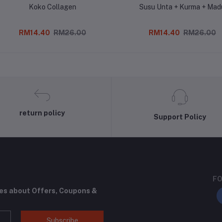
Koko Collagen
Susu Unta + Kurma + Mad
RM14.40
RM26.00
RM14.40
RM26.00
return policy
Support Policy
FO
tes about Offers, Coupons &
Subscribe