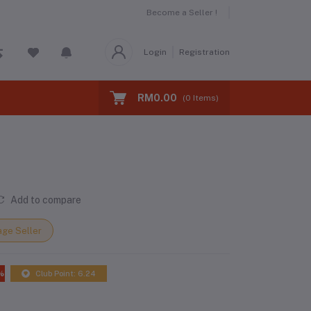
Become a Seller !
Login
Registration
RM0.00
(
0
Items)
Add to compare
ge Seller
%
Club Point: 6.24