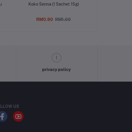
u
Koko Senna (1 Sachet 15g)
C2-Joy Colo
RM0.90
RM1.00
RM15
privacy policy
LLOW US