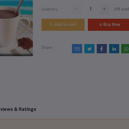
(
98
avai
Quantity
Add to cart
Buy Now
Share
views & Ratings