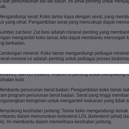
su dan pertumbuhan sel-sel tubuh. Ini amat penting untuk menj
sak.
Mengandungi serat: Koko tamar kaya dengan serat, yang mem
us yang sihat. Pengambilan serat yang mencukupi dapat mence
Sumber zat besi: Zat besi adalah mineral penting yang memba
ngan mengambil koko tamar, kita dapat membantu mencegah ke
ng berkaitan.
Kandungan mineral: Koko tamar mengandungi pelbagai mineral 
neral-mineral ini adalah penting untuk pelbagai proses biokimi
Kaya dengan vitamin B: Koko tamar adalah sumber vitamin B yan
iboflavin), dan B3 (niasin). Vitamin B penting untuk menyokong 
ihatan kulit.
Membantu penurunan berat badan: Pengambilan koko tamar da
lam program penurunan berat badan. Serat yang tinggi memb
ngurangkan keinginan untuk mengambil makanan yang tidak si
Menyokong kesihatan jantung: Tamar koko mengandungi lemak ya
mbantu dalam menurunkan kolesterol LDL (kolesterol jahat) da
ik). Ini membantu dalam memelihara kesihatan jantung.