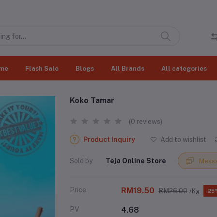
me
Flash Sale
Blogs
All Brands
All categories
Koko Tamar
(0 reviews)
Product Inquiry
Add to wishlist
Sold by
Teja Online Store
Messa
Price
RM19.50
RM26.00
/Kg
-25
PV
4.68