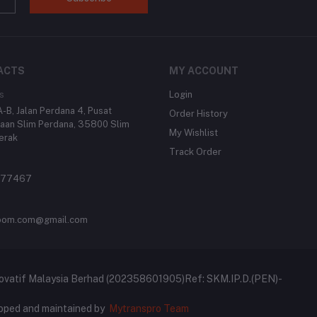
ACTS
MY ACCOUNT
s
Login
-B, Jalan Perdana 4, Pusat
Order History
aan Slim Perdana, 35800 Slim
My Wishlist
Perak
Track Order
977467
oom.com@gmail.com
ovatif Malaysia Berhad (202358601905)Ref: SKM.IP.D.(PEN)-
oped and maintained by
Mytranspro Team