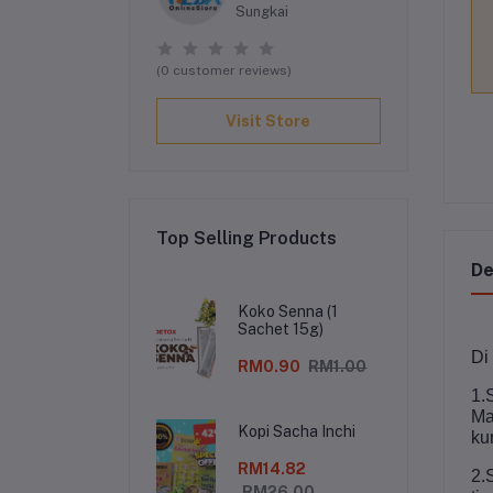
Sungkai
(0 customer reviews)
Visit Store
Top Selling Products
De
Koko Senna (1
Sachet 15g)
Di
RM0.90
RM1.00
1.
Ma
Kopi Sacha Inchi
ku
RM14.82
2.
RM26.00