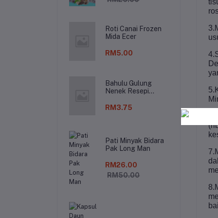
ti
ro
3.
Roti Canai Frozen
Mida Ecer
us
RM5.00
4.
De
ya
Bahulu Gulung
5.
Nenek Resepi
Tradisonal
Mi
RM3.75
6.
(r
kes
Pati Minyak Bidara
Pak Long Man
7.
da
RM26.00
me
RM50.00
8.
me
ba