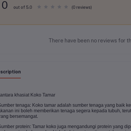
0
(0 reviews)
out of 5.0
There have been no reviews for th
scription
 antara khasiat Koko Tamar
Sumber tenaga: Koko tamar adalah sumber tenaga yang baik ker
kanan ini boleh memberikan tenaga segera kepada tubuh, teru
rang bersemangat.
Sumber protein: Tamar koko juga mengandungi protein yang di