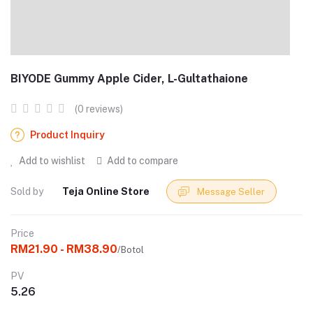
BIYODE Gummy Apple Cider, L-Gultathaione
(0 reviews)
Product Inquiry
Add to wishlist
Add to compare
Sold by
Teja Online Store
Message Seller
Price
RM21.90 - RM38.90
/Botol
PV
5.26