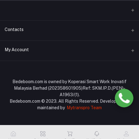
Contacts
Address
My Account
No: 93A-B, Jalan Perdana 4, Pusat Perniagaan Slim Perdana,
35800 Slim River, Perak
Login
Phone
Order History
Bedeboom.com is owned by Koperasi Smart Work Inovatif
017-6977467
Malaysia Berhad (202358601905)Ref: SKM.IP.D.(PEN)-
My Wishlist
A1963/(1).
Email
Bedeboom.com © 2023. All Rights Reserved. Developed and
Track Order
bedeboom.com@gmail.com
maintained by
Mytranspro Team